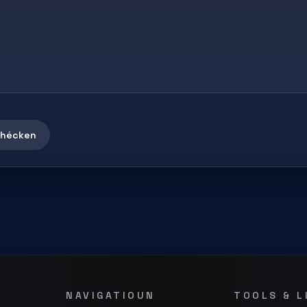
hécken
NAVIGATIOUN
TOOLS & L