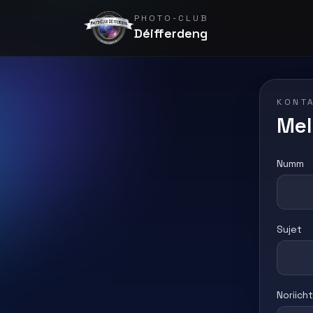
PHOTO-CLUB
Déifferdeng
KONT
Mel
Numm
Sujet
Noriicht