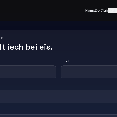
Home
De Club
Aktiv
AKT
lt iech bei eis.
Email