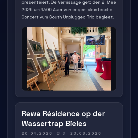
presentéiert. De Vernissage gëtt den 2. Mee
2026 um 17:00 Auer vun engem akustesche
Concert vum South Unplugged Trio begleet.
Rewa Résidence op der
Wassertrap Bieles
20.04.2026
BIS
23.08.2026