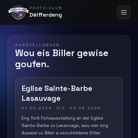
PHOTO-CLUB
Déifferdeng
AUSSTELLUNGEN
Wou eis Biller gewise
goufen.
Eglise Sainte-Barbe
Lasauvage
01.05.2026
BIS
03.05.2026
Eng flott Fotoausstellung an der Eglise
Sainte-Barbe zu Lasauvage, wou mer eng
Auswiel vu Biller a verschiddene Stiler