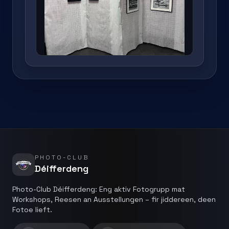
PHOTO-CLUB
Déifferdeng
Photo-Club Déifferdeng: Eng aktiv Fotogrupp mat
Workshops, Reesen an Ausstellungen – fir jiddereen, deen
Fotoe lieft.