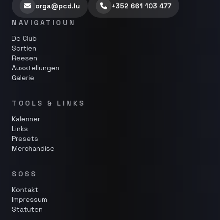
orga@pcd.lu
+352 661 103 477
NAVIGATIOUN
De Club
Sortien
Reesen
Ausstellungen
Galerie
TOOLS & LINKS
Kalenner
Links
Presets
Merchandise
SOSS
Kontakt
Impressum
Statuten