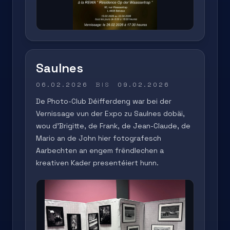
Saulnes
06.02.2026
BIS
09.02.2026
De Photo-Club Déifferdeng war bei der
Vernissage vun der Expo zu Saulnes dobäi,
wou d'Brigitte, de Frank, de Jean-Claude, de
Mario an de John hier fotografesch
Aarbechten an engem frëndlechen a
kreativen Kader presentéiert hunn.