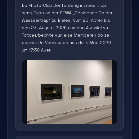
De Photo-Club Déifferdeng invitéiert op
seng Expo an der REWA „Résidence Op der
Waassertrap“ zu Bieles. Vum 20. Abrëll bis
den 23. August 2026 ass eng Auswiel vu
Fotoaarbechte vun eise Memberen do ze
gesinn. De Vernissage ass de 7. Mee 2026
um 17:30 Auer.