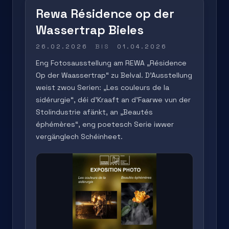
Rewa Résidence op der
Wassertrap Bieles
26.02.2026
BIS
01.04.2026
Eng Fotosausstellung am REWA „Résidence
Op der Waassertrap“ zu Belval. D’Ausstellung
weist zwou Serien: „Les couleurs de la
sidérurgie“, déi d’Kraaft an d’Faarwe vun der
Stolindustrie afänkt, an „Beautés
éphémères“, eng poetesch Serie iwwer
vergänglech Schéinheet.