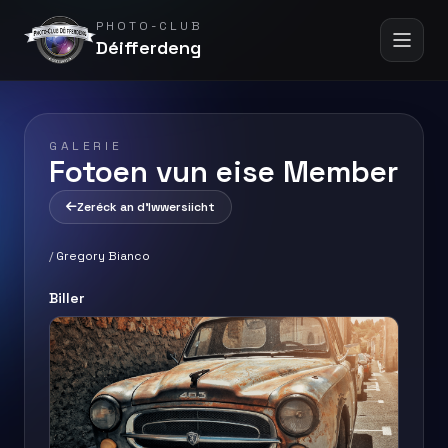
PHOTO-CLUB
Déifferdeng
GALERIE
Fotoen vun eise Member
Zeréck an d'Iwwersiicht
/
Gregory Bianco
Biller