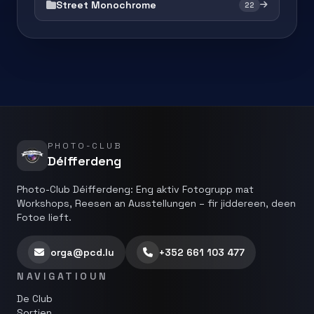
Street Monochrome
22
PHOTO-CLUB
Déifferdeng
Photo-Club Déifferdeng: Eng aktiv Fotogrupp mat
Workshops, Reesen an Ausstellungen – fir jiddereen, deen
Fotoe lieft.
orga@pcd.lu
+352 661 103 477
NAVIGATIOUN
De Club
Sortien