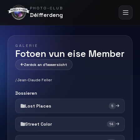
PHOTO-CLUB
Déifferdeng
GALERIE
Fotoen vun eise Member
Zeréck an d'Iwwersiicht
/
Jean-Claude Feller
Dossieren
Lost Places
5
Street Color
14