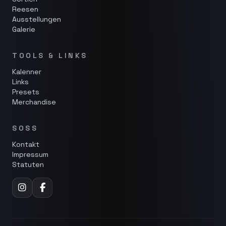
Reesen
Ausstellungen
Galerie
TOOLS & LINKS
Kalenner
Links
Presets
Merchandise
SOSS
Kontakt
Impressum
Statuten