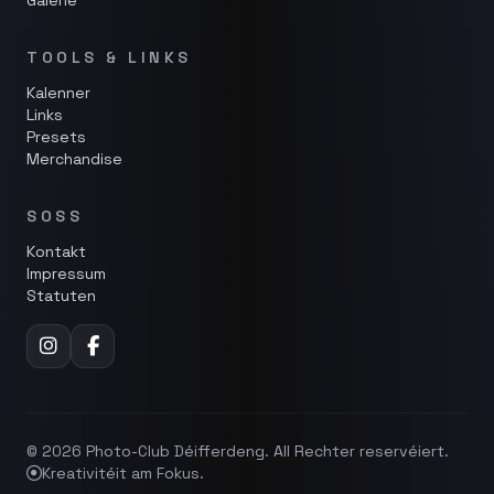
Galerie
TOOLS & LINKS
Kalenner
Links
Presets
Merchandise
SOSS
Kontakt
Impressum
Statuten
© 2026 Photo-Club Déifferdeng. All Rechter reservéiert.
Kreativitéit am Fokus.