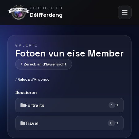
PHOTO-CLUB
Déifferdeng
GALERIE
Fotoen vun eise Member
Zeréck an d'Iwwersiicht
/
Raluca d'Arconso
Dossieren
Portraits
1
Travel
8