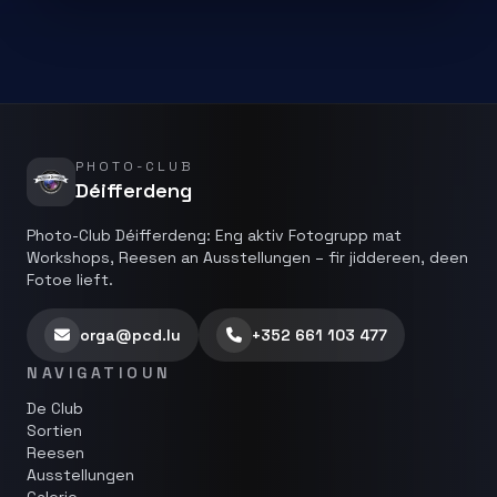
PHOTO-CLUB
Déifferdeng
Photo-Club Déifferdeng: Eng aktiv Fotogrupp mat
Workshops, Reesen an Ausstellungen – fir jiddereen, deen
Fotoe lieft.
orga@pcd.lu
+352 661 103 477
NAVIGATIOUN
De Club
Sortien
Reesen
Ausstellungen