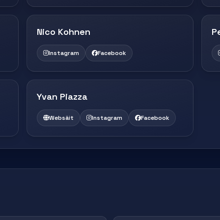
Nico Kohnen
P
Instagram
Facebook
Yvan Piazza
Websäit
Instagram
Facebook