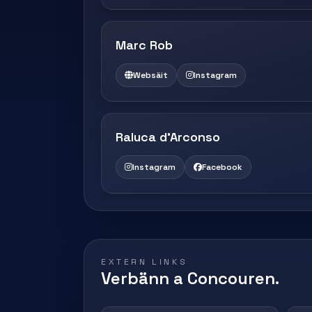
Marc Rob
Websäit
Instagram
Raluca d'Arconso
Instagram
Facebook
EXTERN LINKS
Verbänn a Concouren.