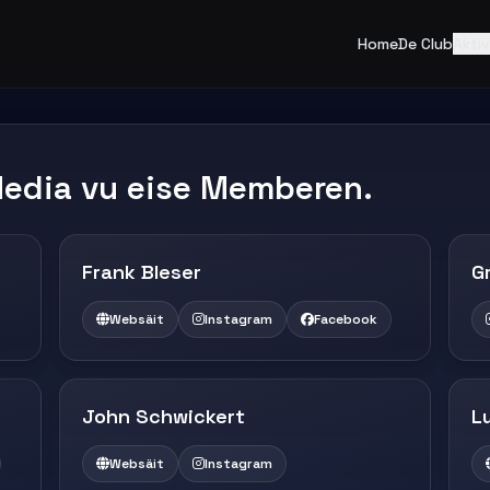
Home
De Club
Aktiv
Media vu eise Memberen.
Frank Bleser
G
Websäit
Instagram
Facebook
John Schwickert
L
Websäit
Instagram