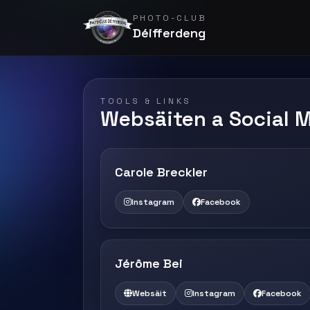
PHOTO-CLUB
Déifferdeng
TOOLS & LINKS
Websäiten a Social 
Carole Breckler
Instagram
Facebook
Jérôme Bei
Websäit
Instagram
Facebook