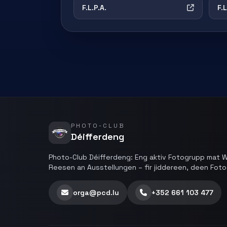
F.L.P.A.
F.
PHOTO-CLUB
Déifferdeng
Photo-Club Déifferdeng: Eng aktiv Fotogrupp mat 
Reesen an Ausstellungen – fir jiddereen, deen Fotoe
orga@pcd.lu
+352 661 103 477