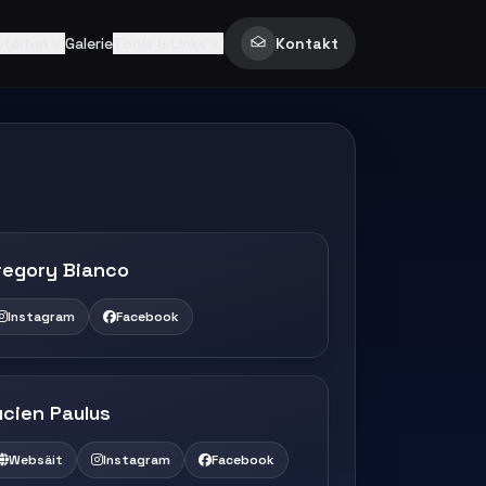
itéiten
Galerie
Tools & Links
Kontakt
regory Bianco
Instagram
Facebook
ucien Paulus
Websäit
Instagram
Facebook