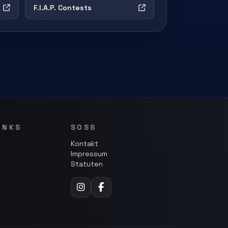
F.I.A.P. Contests
INKS
SOSS
Kontakt
Impressum
Statuten