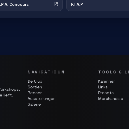
L.P.A. Concours
F.I.A.P
NAVIGATIOUN
TOOLS & L
De Club
Kalenner
Sortien
Links
Workshops,
Reesen
Presets
 lieft.
Ausstellungen
Merchandise
Galerie