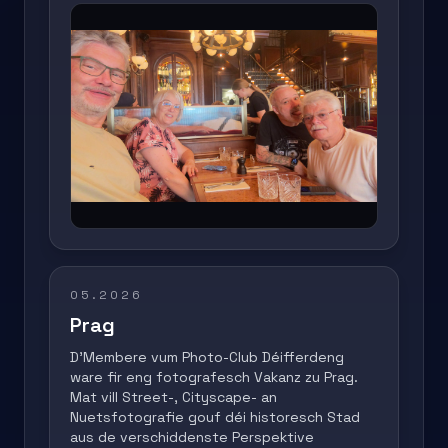
05.2026
Prag
D'Membere vum Photo-Club Déifferdeng
ware fir eng fotografesch Vakanz zu Prag.
Mat vill Street-, Cityscape- an
Nuetsfotografie gouf déi historesch Stad
aus de verschiddenste Perspektive