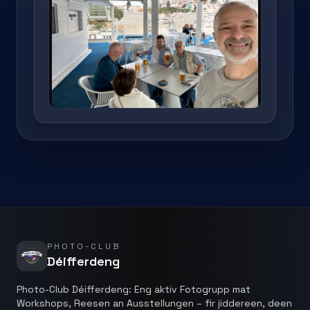
PHOTO-CLUB
Déifferdeng
Photo-Club Déifferdeng: Eng aktiv Fotogrupp mat
Workshops, Reesen an Ausstellungen – fir jiddereen, deen