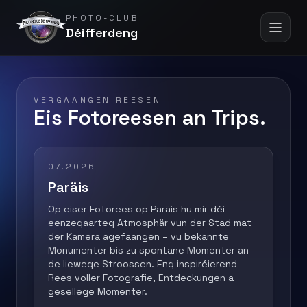
PHOTO-CLUB
Déifferdeng
VERGAANGEN REESEN
Eis Fotoreesen an Trips.
07.2026
Paräis
Op eiser Fotorees op Paräis hu mir déi
eenzegaarteg Atmosphär vun der Stad mat
der Kamera agefaangen – vu bekannte
Monumenter bis zu spontane Momenter an
de liewege Stroossen. Eng inspiréierend
Rees voller Fotografie, Entdeckungen a
gesellege Momenter.