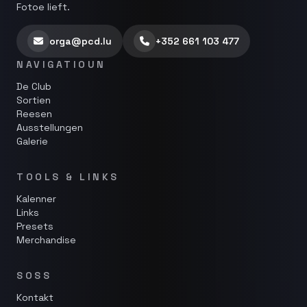
Fotoe lieft.
orga@pcd.lu
+352 661 103 477
NAVIGATIOUN
De Club
Sortien
Reesen
Ausstellungen
Galerie
TOOLS & LINKS
Kalenner
Links
Presets
Merchandise
SOSS
Kontakt