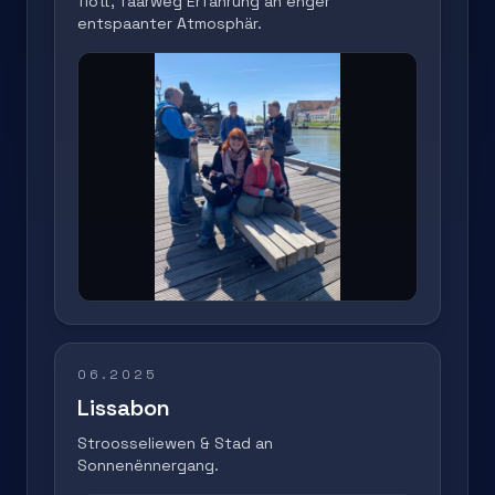
flott, faarweg Erfahrung an enger
entspaanter Atmosphär.
06.2025
Lissabon
Stroosseliewen & Stad an
Sonnenënnergang.